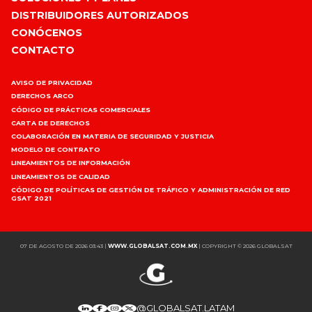
DISTRIBUIDORES AUTORIZADOS
CONÓCENOS
CONTACTO
AVISO DE PRIVACIDAD
DERECHOS ARCO
CÓDIGO DE PRÁCTICAS COMERCIALES
CARTA DE DERECHOS
COLABORACIÓN EN MATERIA DE SEGURIDAD Y JUSTICIA
MODELO DE CONTRATO
LINEAMIENTOS DE INFORMACIÓN
LINEAMIENTOS DE CALIDAD
CÓDIGO DE POLÍTICAS DE GESTIÓN DE TRÁFICO Y ADMINISTRACIÓN DE RED
GSAT 2021
07 DE AGOSTO DE 2026 03:43
|
WWW.GLOBALSAT.COM.MX
| COPYRIGHT ©
2026
GLOBALSAT
@GLOBALSAT.LATAM